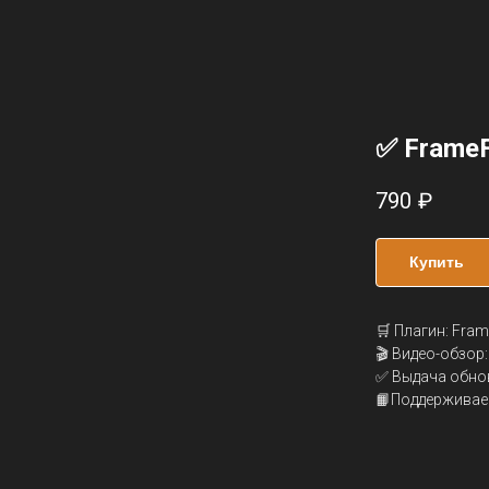
✅ FrameF
790
₽
Купить
🛒 Плагин: Fram
🎬 Видео-обзор
✅ Выдача обно
📙Поддерживаемы