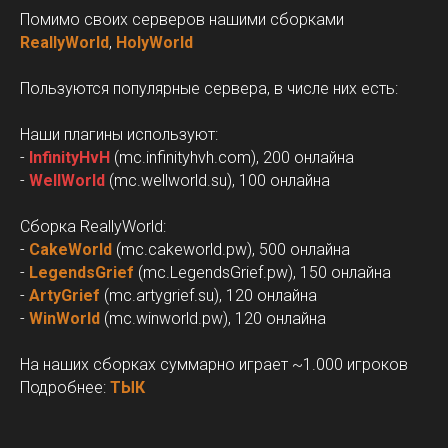
Помимо своих серверов нашими сборками
ReallyWorld
,
HolyWorld
Пользуются популярные сервера, в числе них есть:
Наши плагины используют:
-
InfinityHvH
(mc.infinityhvh.com), 200 онлайна
-
WellWorld
(mc.wellworld.su), 100 онлайна
Сборка ReallyWorld:
-
CakeWorld
(mc.cakeworld.pw), 500 онлайна
-
LegendsGrief
(mc.LegendsGrief.pw), 150 онлайна
-
ArtyGrief
(mc.artygrief.su), 120 онлайна
-
WinWorld
(mc.winworld.pw), 120 онлайна
На наших сборках суммарно играет ~1.000 игроков
Подробнее:
ТЫК