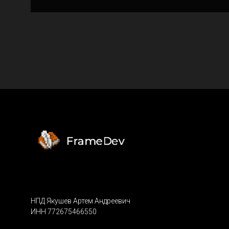
НПД Якушев Артем Андреевич
ИНН 772675466550