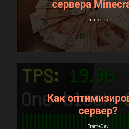
сервера Minecra
FrameDev
Как оптимизиро
сервер?
FrameDev