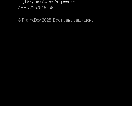
НПД Якушев Артем Андреевич
ИНН 772675466550
© FrameDev 2025. Все права защищены.