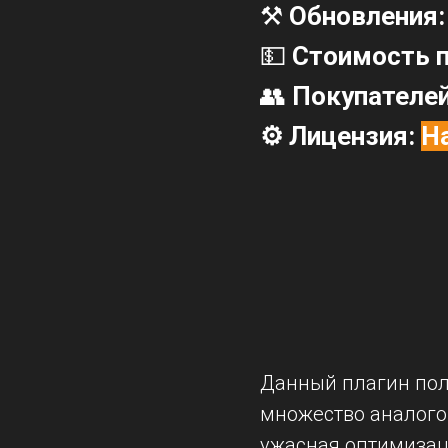
⚒️
Обновления
💵
Стоимость п
👥
Покупателе
⚙️ Лицензия:
Н
Данный плагин полн
множество аналогов
ужасная оптимизац