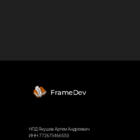
НПД Якушев Артем Андреевич
ИНН 772675466550