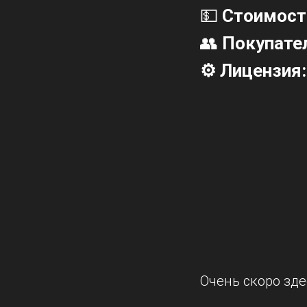
💵
Стоимост
👥
Покупате
⚙️ Лицензия
Очень скоро зде