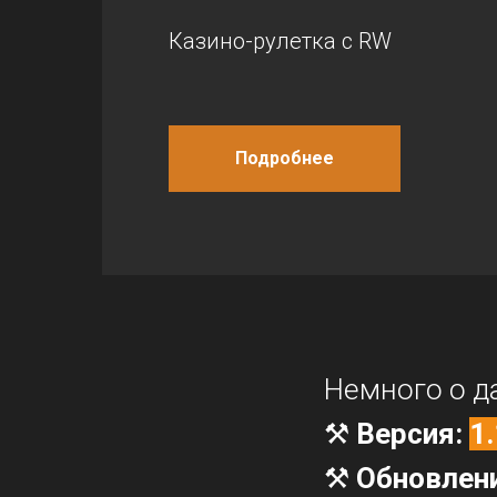
Казино-рулетка с RW
Подробнее
Немного о д
⚒️
Версия:
1.
⚒️
Обновлен