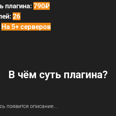
ь плагина:
790₽
лей:
26
:
На 5+ серверов
В чём суть плагина?
сь появится описание...