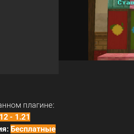
анном плагине:
12 - 1.21
ия:
Бесплатные