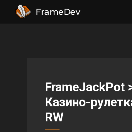
FrameJackPot 
Казино-рулетк
RW