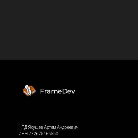
НПД Якушев Артем Андреевич
ИНН 772675466550